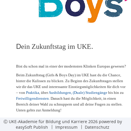
(TCM)
Traditionelle Chinesische
Weiterbildungen
Medizin (TCM)
für Gesundheitsfachberufe
ABK-interne Fortbildungen
D
.
ein Zukunftstag im UKE
ABK-interne Fortbildungen
Bist du schon mal in einer der modernsten Klinken Europas gewesen?
Beim Zukunftstag (Girls & Boys Day) im UKE hast du die Chance,
hinter die Kulissen zu blicken. Zu Beginn des Zukunftstages stellen
wir dir das UKE und interessante Einstiegsmöglichkeiten für dich vor
– von
Praktika
, über
Ausbildungen, (Duale) Studiengänge
bis hin zu
Freiwilligendiensten
. Danach hast du die Möglichkeit, in einen
Bereich deiner Wahl zu schnuppern und all deine Fragen zu stellen.
Unten gehts zur Anmeldung!
Wähle einen Hospitationsplatz und melde dich an!
Ⓒ UKE-Akademie für Bildung und Karriere 2026 powered by
easySoft Publish
Impressum
Datenschutz
Mehr Informationen findest du hier!