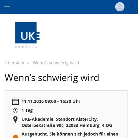
Individuelle- &
Pflege
Pflichtfortbildungen
Teamkompetenzen
Deutsch
|
Englisch
Therapie
Login
Pflichtfortbildungen
Traditionelle Chinesische Medizin
Login via UKE-Account
(TCM)
Versionsnummer: 20243007-54712
Traditionelle Chinesische
Weiterbildungen
Medizin (TCM)
Übersicht
Wenn’s schwierig wird
für Gesundheitsfachberufe
ABK-interne Fortbildungen
Wenn’s schwierig wird
ABK-interne Fortbildungen
11.11.2026 09:00 - 16:30 Uhr
1 Tag
UKE-Akademie, Standort AlsterCity,
Osterbekstraße 90c, 22083 Hamburg, 4.OG
Ausgebucht. Sie können sich jedoch für einen