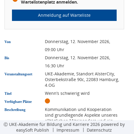
Wartelistenplatz anmelden.
Anmeldung auf Warteliste
Donnerstag, 12. November 2026,
Von
09:00
Uhr
Donnerstag, 12. November 2026,
Bis
16:30
Uhr
UKE-Akademie, Standort AlsterCity,
Veranstaltungsort
Osterbekstraße 90c, 22083 Hamburg,
4.OG
Wenn’s schwierig wird
Titel
Verfügbare Plätze
Kommunikation und Kooperation
Beschreibung
sind grundlegende Aspekte unseres
alltäglichen Miteinanders und ein
Ⓒ UKE-Akademie für Bildung und Karriere 2026 powered by
Großteil unserer Gespräche im
easySoft Publish
Impressum
Datenschutz
Arbeitsalltag verläuft positiv und